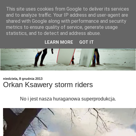
This site uses cookies from Google to deliver its services
and to analyze traffic. Your IP address and user-agent are
shared with Google along with performance and security
metrics to ensure quality of service, generate usage
statistics, and to detect and address abuse.
LEARN MORE
GOT IT
niedziela, 8 grudnia 2013
Orkan Ksawery storm riders
No i jest nasza huraganowa superprodukcja.