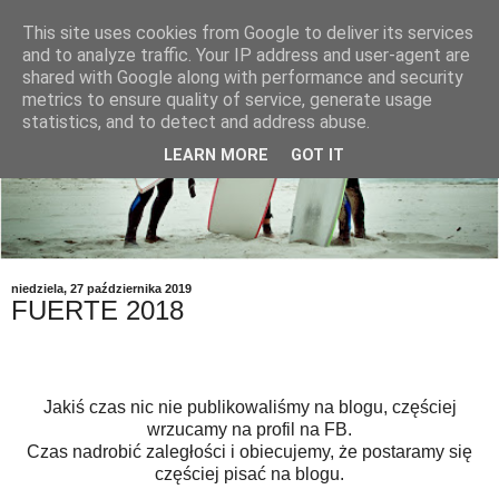
This site uses cookies from Google to deliver its services
and to analyze traffic. Your IP address and user-agent are
shared with Google along with performance and security
metrics to ensure quality of service, generate usage
statistics, and to detect and address abuse.
LEARN MORE
GOT IT
niedziela, 27 października 2019
FUERTE 2018
Jakiś czas nic nie publikowaliśmy na blogu, częściej
wrzucamy na profil na FB.
Czas nadrobić zaległości i obiecujemy, że postaramy się
częściej pisać na blogu.