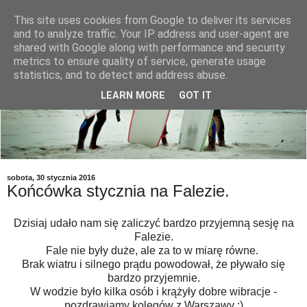
This site uses cookies from Google to deliver its services
and to analyze traffic. Your IP address and user-agent are
shared with Google along with performance and security
metrics to ensure quality of service, generate usage
statistics, and to detect and address abuse.
LEARN MORE
GOT IT
sobota, 30 stycznia 2016
Końcówka stycznia na Falezie.
Dzisiaj udało nam się zaliczyć bardzo przyjemną sesję na
Falezie.
Fale nie były duże, ale za to w miarę równe.
Brak wiatru i silnego prądu powodował, że pływało się
bardzo przyjemnie.
W wodzie było kilka osób i krążyły dobre wibracje -
pozdrawiamy kolegów z Warszawy :)