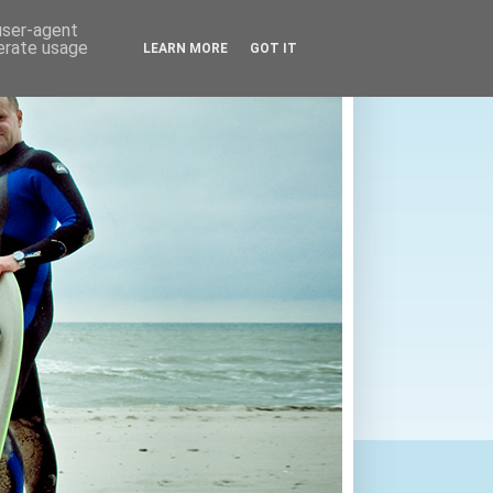
 user-agent
nerate usage
LEARN MORE
GOT IT