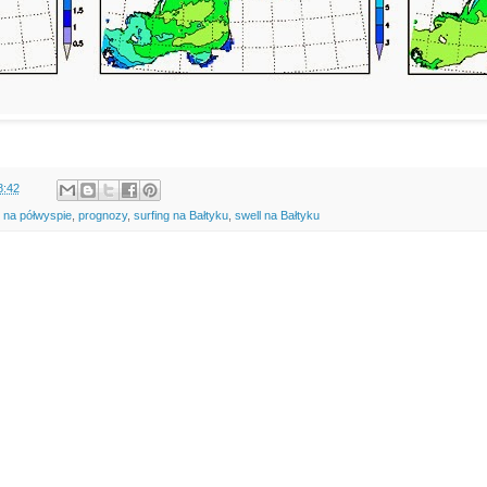
8:42
e na półwyspie
,
prognozy
,
surfing na Bałtyku
,
swell na Bałtyku