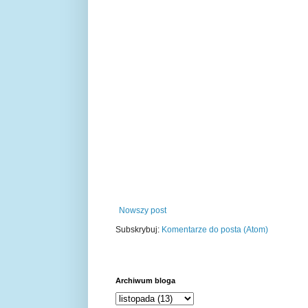
Nowszy post
Subskrybuj:
Komentarze do posta (Atom)
Archiwum bloga