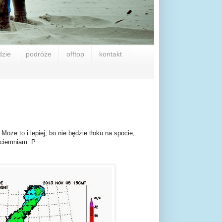
dzie
podróże
offtop
kontakt
że to i lepiej, bo nie będzie tłoku na spocie,
e ściemniam :P