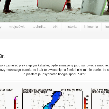
y
miejscówki
technika
triki
historia
linkownia
lu
r.
olą zamulać przy ciepłym kakałku, będę zmuszony jutro surfować samotnie. Mo
 trzymetrowego barrela, to i tak to uwiecznię na filmie i nikt mi nie powie, ż
To pisałem ja, psychofan boogie-sportu Sikor.