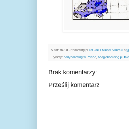
Autor: BOOGIEboarding.pl
TeGieeR Michał Sikorski
o
0
Etykiety:
bodyboarding w Polsce
,
boogieboarding.pl
,
fal
Brak komentarzy:
Prześlij komentarz