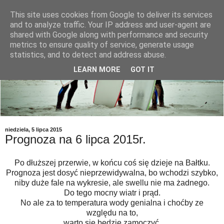
This site uses cookies from Google to deliver its services
and to analyze traffic. Your IP address and user-agent are
shared with Google along with performance and security
metrics to ensure quality of service, generate usage
statistics, and to detect and address abuse.
LEARN MORE
GOT IT
niedziela, 5 lipca 2015
Prognoza na 6 lipca 2015r.
Po dłuższej przerwie, w końcu coś się dzieje na Bałtku.
Prognoza jest dosyć nieprzewidywalna, bo wchodzi szybko,
niby duże fale na wykresie, ale swellu nie ma żadnego.
Do tego mocny wiatr i prąd.
No ale za to temperatura wody genialna i choćby ze
względu na to,
warto się będzie zamoczyć.