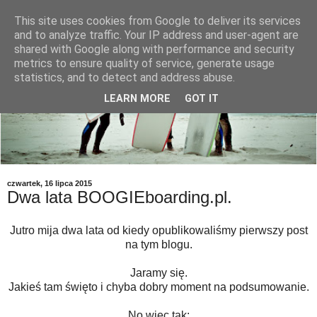
This site uses cookies from Google to deliver its services
and to analyze traffic. Your IP address and user-agent are
shared with Google along with performance and security
metrics to ensure quality of service, generate usage
statistics, and to detect and address abuse.
LEARN MORE
GOT IT
czwartek, 16 lipca 2015
Dwa lata BOOGIEboarding.pl.
Jutro mija dwa lata od kiedy opublikowaliśmy pierwszy post
na tym blogu.
Jaramy się.
Jakieś tam święto i chyba dobry moment na podsumowanie.
No więc tak: