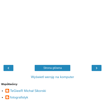
‹
›
Strona główna
Wyświetl wersję na komputer
Współtwórcy
TeGieeR Michał Sikorski
fotografistyk