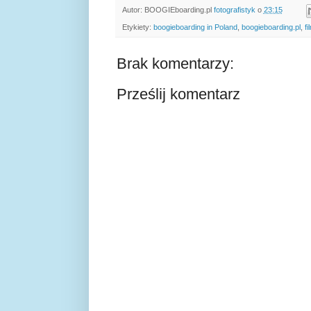
Autor: BOOGIEboarding.pl
fotografistyk
o
23:15
Etykiety:
boogieboarding in Poland
,
boogieboarding.pl
,
fi
Brak komentarzy:
Prześlij komentarz