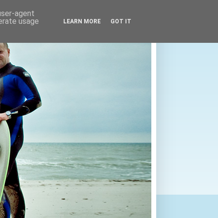
 user-agent
nerate usage
LEARN MORE
GOT IT