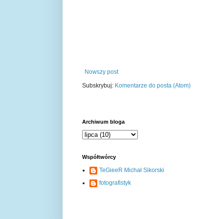
Nowszy post
Subskrybuj:
Komentarze do posta (Atom)
Archiwum bloga
Współtwórcy
TeGieeR Michał Sikorski
fotografistyk