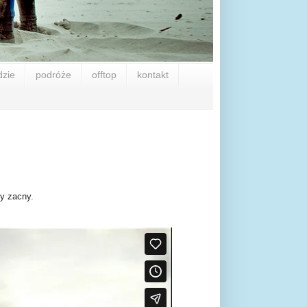
dzie
podróże
offtop
kontakt
my zacny.