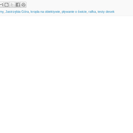
lmy
,
Jastrzębia Góra
,
kropla na obiektywie
,
pływanie o świcie
,
rafka
,
testy desek