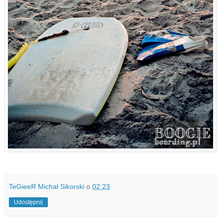
TeGieeR Michał Sikorski
o
02:23
Udostępnij