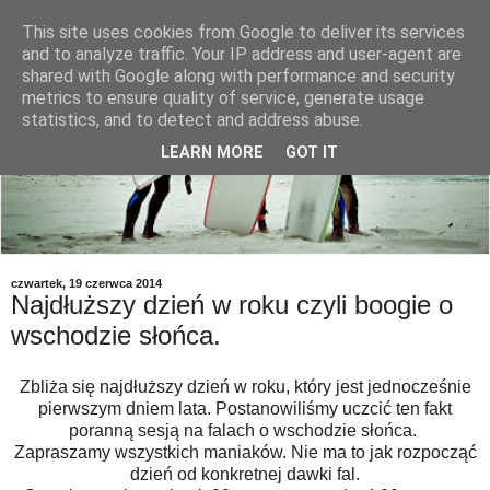
This site uses cookies from Google to deliver its services
and to analyze traffic. Your IP address and user-agent are
shared with Google along with performance and security
metrics to ensure quality of service, generate usage
statistics, and to detect and address abuse.
LEARN MORE
GOT IT
czwartek, 19 czerwca 2014
Najdłuższy dzień w roku czyli boogie o
wschodzie słońca.
Zbliża się najdłuższy dzień w roku, który jest jednocześnie
pierwszym dniem lata. Postanowiliśmy uczcić ten fakt
poranną sesją na falach o wschodzie słońca.
Zapraszamy wszystkich maniaków. Nie ma to jak rozpocząć
dzień od konkretnej dawki fal.